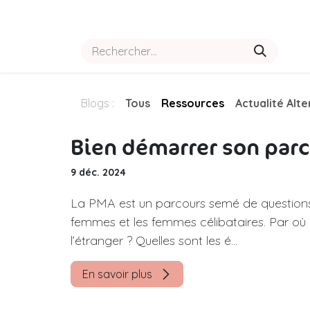
Se rendre au contenu
Accueil
Boutique
Notre hist
Blogs :
Tous
Ressources
Actualité Alt
Bien démarrer son par
9 déc. 2024
La PMA est un parcours semé de questions 
femmes et les femmes célibataires. Par où 
l’étranger ? Quelles sont les é...
En savoir plus