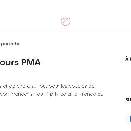
oire
Blog
FAQ
Contact
erparents
cours PMA
À 
et de choix, surtout pour les couples de
commencer ? Faut-il privilégier la France ou
SU