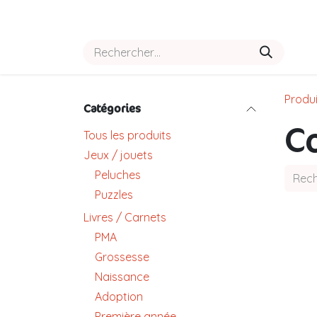
Se rendre au contenu
Accueil
Boutique
Notre hist
Produi
Catégories
C
Tous les produits
Jeux / jouets
Peluches
Puzzles
Livres / Carnets
PMA
Grossesse
Naissance
Adoption
Première année